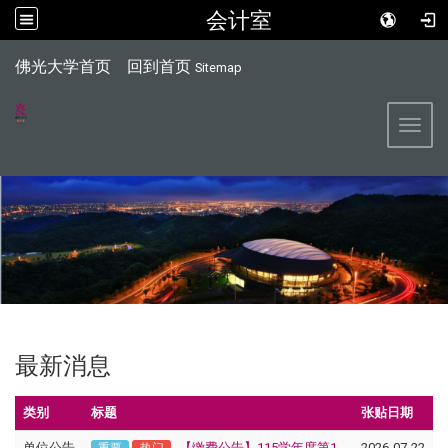
会计室
:::
佛光大学首页
回到首页
Sitemap
Toggl
最新消息
类别
标题
张贴日期
单位公告
【缴费公告】115学年度第1
2026-07-22