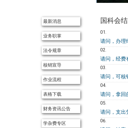
:::
国科会结
最新消息
业务职掌
请问，办理
法令规章
请问，经费
核销宣导
请问，可核
作业流程
请问，拿回
表格下载
财务资讯公告
请问，支出
学杂费专区