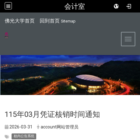
会计室
:::
佛光大学首页
回到首页
Sitemap
Toggl
115年03月凭证核销时间通知
2026-03-31
account网站管理员
校内公告系统