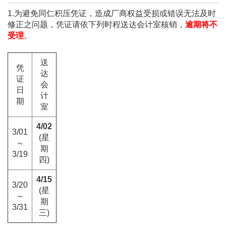
1.
为避免同仁积压凭证，造成厂商权益受损或错误无法及时
修正之问题，凭证请依下列时程送达会计室核销，
逾期将不
受理
。
送
凭
达
证
会
日
计
期
室
4/02
3/01
(
星
～
期
3/19
四
)
4/15
3/20
(
星
～
期
3/31
三
)