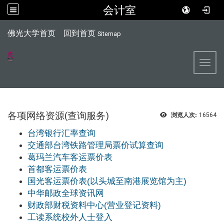
会计室
:::
佛光大学首页
回到首页
Sitemap
Toggl
各项网络资源(查询服务)
浏览人次:
16564
台湾银行汇率查询
交通部台湾铁路管理局票价试算查询
葛玛兰汽车客运票价表
首都客运票价表
国光客运票价表(以头城至南港展览馆为主)
中华邮政全球资讯网
财政部财税资料中心(营业登记资料)
工读系统校外人士登入