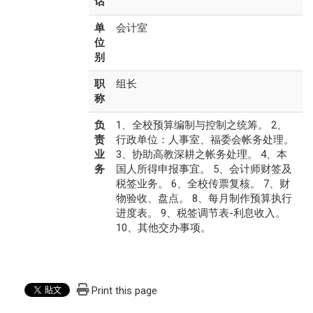
话
单
会计室
位
别
职
组长
称
负
1、全校预算编制与控制之统筹。 2、
责
行政单位：人事室、福委会帐务处理。
业
3、协助高教深耕之帐务处理。 4、本
务
国人所得申报事宜。 5、会计师财签及
税签业务。 6、全校传票复核。 7、财
物验收、盘点。 8、每月制作预算执行
进度表。 9、税签调节表-利息收入。
10、其他交办事项。
Print this page