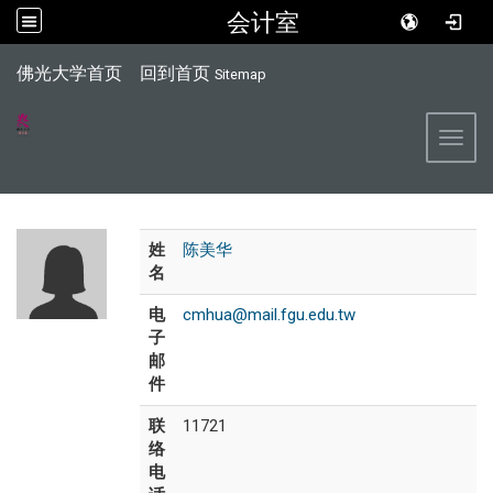
会计室
:::
佛光大学首页
回到首页
Sitemap
Toggl
姓
陈美华
名
电
cmhua@mail.fgu.edu.tw
子
邮
件
联
11721
络
电