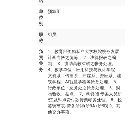
话
单
预算组
位
别
职
组员
称
负
1、教育部奖励私立大学校院校务发展
责
计画专帐之统筹。 2、决算报表之编
业
制。 3、协助高教深耕之帐务处理。
务
4、教学单位：应用科技与设计学院、
文资系、传播系、产媒系、资应系、建
筑学程、AI智慧学程等帐务处理。 5、
行政单位：总务处之帐务处理。 6、财
物验收、盘点。 7、薪资(含专案人员薪
资)及钟点费付款传票帐务处理。 8、税
签调节表-劳务所得(所9A+所9B) 9、其
他交办事项。