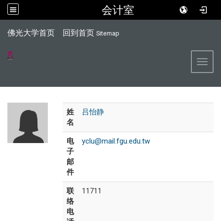
会计室
:::
佛光大学首页
回到首页
Sitemap
Toggl
姓
吕怡静
名
电
yclu@mail.fgu.edu.tw
子
邮
件
联
11711
络
电