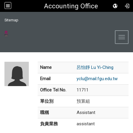
Accounting Office
:::
Sitemap
Toggl
Name
呂怡靜 Lu Yi-Ching
Email
yclu@mail.fgu.edu.tw
Office Tel No.
11711
單位別
預算組
職稱
Assistant
負責業務
assistant