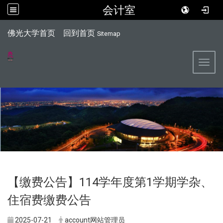
会计室
:::
佛光大学首页
回到首页
Sitemap
Toggl
【缴费公告】114学年度第1学期学杂、
住宿费缴费公告
2025-07-21
account网站管理员