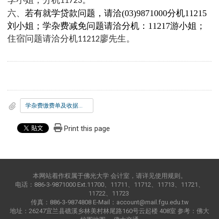
11723
六、
若有就学贷款问题，请洽(03)9871000分机11215
刘小姐；
学杂费减免问题请洽分机：
11217游小姐
；
住宿问题请洽分机
廖先生。
11212
学杂费缴费单及收据自行上网打印方式
Print this page
本网站着作权属于佛光大学 会计室，请详见使用规则。
电话：886-3-9871000 Ext.11700、11711、11712、11713、11721、
11722、11723
传真：886-3-9874808 E-Mail：account@mail.fgu.edu.tw
地址：26247宜兰县礁溪乡林美村林尾路160号云起楼 408室 参考：
佛大