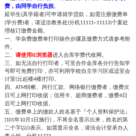
费，由同学自行负担
。
延毕生
具学籍者
可申请就学贷款，如需注册缴费单
(
)
学分费
者，请迳洽教务处
分机
个案处
(
)
(
11111~11113)
理核订缴费金额。
一、学杂费缴费单打印操作步骤及缴费方式请参考附
件。
二、
请使用
浏览器
进入合库学费代收网。
IE
三、如无法自行打印者，可至合作金库各分行告知学
号即可免费打印，亦可利用学校自主学习区或迳至会
计室
云起楼
楼
打印。
(
4
)
四、
转帐、跨行汇款、网络银行缴费者，缴费次
ATM
日可上网打印收据；信用卡、超商缴费者，缴费
日
4
后可上网打印收据。
五、缴费单上的缴款人姓名基于『个人资料保护法』
年
月
日施行
，不将全名显示出来，姓名的第
(101
10
1
)
二个字以
表示。如需显示全名，请洽会计室承办人
O
李小姐，分机
。