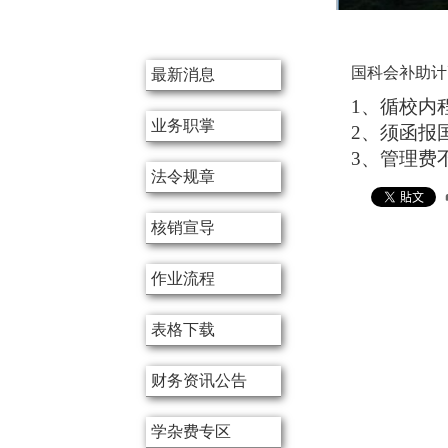
:::
国科会补助计
最新消息
1
、循校内
业务职掌
2
、须函报
3
、管理费
法令规章
核销宣导
作业流程
表格下载
财务资讯公告
学杂费专区