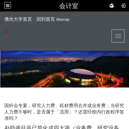
会计室
:::
佛光大学首页
回到首页
Sitemap
Toggl
国科会专案，研究人力费、耗材费用合并成业务费；当研究
人力费不够时，是否属于「流用」？还需经校内行政程序签
准吗？
补助项目虽已简化成四大项（业务费、研究设备