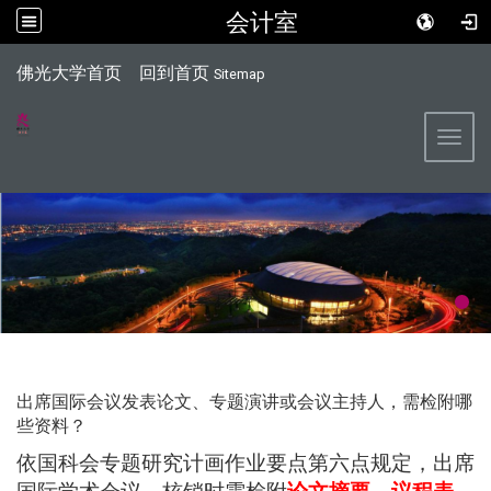
会计室
:::
佛光大学首页
回到首页
Sitemap
Toggl
出席国际会议发表论文、专题演讲或会议主持人，需检附哪
些资料？
依国科会专题研究计画作业要点第六点规定，出席