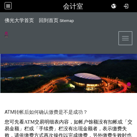
会计室
:::
佛光大学首页
回到首页
Sitemap
Toggl
ATM转帐后如何确认缴费是不是成功？
您可先看
ATM
交易明细表内容，如帐户馀额没有扣帐或「交
易金额」栏或「手续费」栏没有出现金额者，表示缴费失
败，请依缴费方式再次操作以完成缴费，另外缴费失败时也