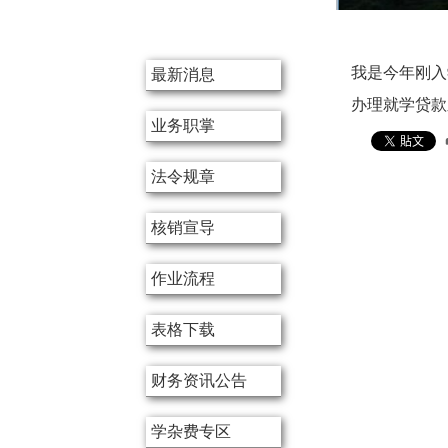
:::
我是今年刚入
最新消息
办理就学贷款
业务职掌
法令规章
核销宣导
作业流程
表格下载
财务资讯公告
学杂费专区