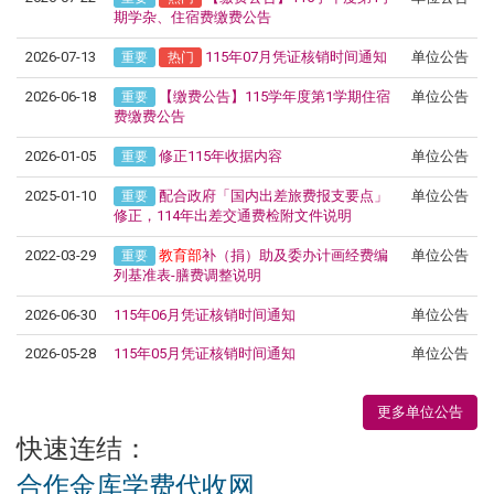
期学杂、住宿费缴费公告
2026-07-13
115年07月凭证核销时间通知
单位公告
重要
热门
2026-06-18
【缴费公告】115学年度第1学期住宿
单位公告
重要
费缴费公告
2026-01-05
修正115年收据内容
单位公告
重要
2025-01-10
配合政府「国内出差旅费报支要点」
单位公告
重要
修正，114年出差交通费检附文件说明
2022-03-29
教育部
补（捐）助及委办计画经费编
单位公告
重要
列基准表-膳费调整说明
2026-06-30
115年06月凭证核销时间通知
单位公告
2026-05-28
115年05月凭证核销时间通知
单位公告
更多单位公告
快速连结：
合作金库学费代收网