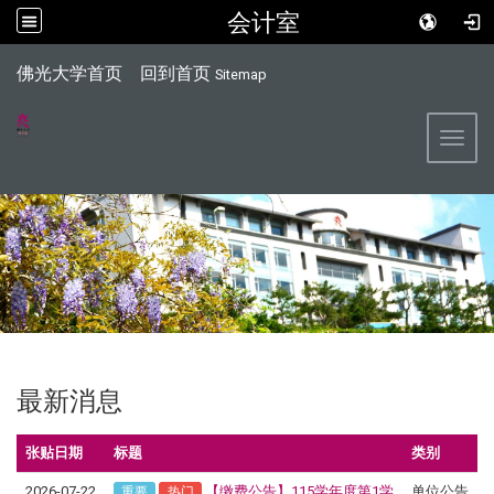
会计室
:::
佛光大学首页
回到首页
Sitemap
Toggl
最新消息
张贴日期
标题
类别
2026-07-22
【缴费公告】115学年度第1学
单位公告
重要
热门