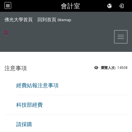
會計室
:::
佛光大學首頁
回到首頁
Sitemap
Toggl
注意事項
瀏覽人次:
14508
經
費結報注意事項
科技部經費
請採購