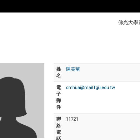
:::
佛光大學
姓
陳美華
名
電
cmhua@mail.fgu.edu.tw
子
郵
件
聯
11721
絡
電
話