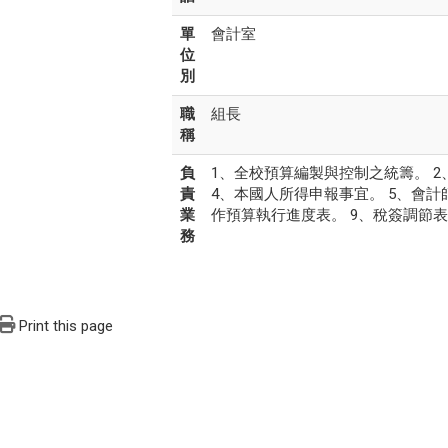
單
會計室
位
別
職
組長
稱
負
1、全校預算編製與控制之統籌。 
責
4、本國人所得申報事宜。 5、會計
業
作預算執行進度表。 9、稅簽調節表
務
Print this page