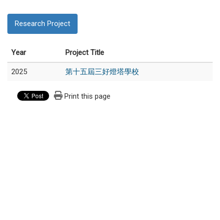
Research Project
Year
Project Title
2025
第十五屆三好燈塔學校
Print this page