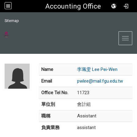
Accounting Office
:::
Sitemap
Toggl
Name
李珮雯 Lee Pei-Wen
Email
pwlee@mail.fgu.edu.tw
Office Tel No.
11723
單位別
會計組
職稱
Assistant
負責業務
assistant