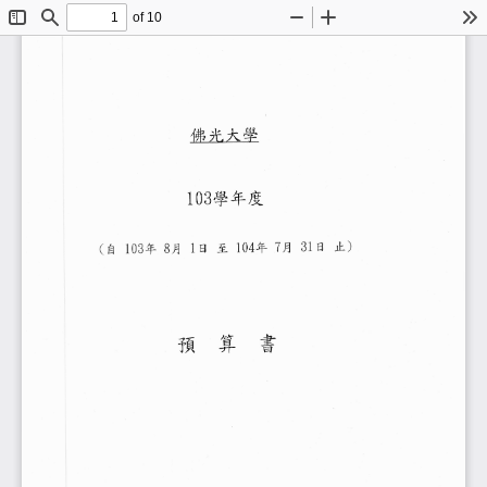
of 10
Toggle
Find
Zoom
Zoom
To
Sidebar
Out
In
1U3學 年度
jL)
31日
1U3年
1U4年
1日
至
7月
(自
8月
書
算
預