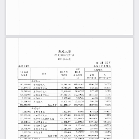
佛 光 大 學
收支餘 絀 預計 表
lU3學
年度
ll頁
3頁
全
第
:新
:3U2
單位
臺 幣 元
編 號
估 信
十
比較 增 減
lU3年
lU2年
度
度
lU1年
科 目
%
金額
度決算數
預算數
決算數
(4)=(3)/(2)*1U
(3)=(l)-(2)
(2)
a)
各 項 收 入
2UU5%
217
943
16U
U89
197/251ˊ
39/8U1↗
238ˊ 286↗
484′
學 雜 費收入
198ˊ
2UU
56.87%
542
2UU
3UU/UUU
推 廣 教 育收入
426ˊ
177ˊ
726ˊ
14′
17′
11ˊ
6′
3.67%
397
488
885
748,548
產學合作收入
31,947′
172′
119ˊ
28ˊ
33′
1′
%
436
441/134
958
58U/3U2
459/U12ˊ
3.Uˊ
384′ U21ˊ
372′
補 助 及 捐 贈 收 入
11′
-2.U1%
1U4
4U4
1UU
3UU
-65′
916↗
172′
3/237′
財務 收 入
3′
2′
1393%
398
166
548
其他 收入
881′
224ˊ
1U6′
224ˊ 76ε
48ˊ
42′
34ˊ
5′
333
814
785
149
收入 合 計
657′
724′ 432′
659′ 794ˊ
64′
736′ 33Uˊ
9.8Ul’/U
各 項 支 出
228
288.85%
291
U63
9U2
董事會支 出
466′
346ˊ
812′
446′
1ˊ
1′
1ˊ
11.27%
31U
135/U85
951〞
578,498
183′
2U9′
187′
177′
行 政 管理 支 出
21′
7ε
2U.77%
468
456
594,974
78i
436′ U14↗
91U′
337′ 213′
36U′
教 學 研 究及 訓 輔 支 出
74′
1U5.15%
U24
166
279
253
915′
獎助 學金 支 出
494ˊ
414′
499ˊ
28′
28′
27′
56′
1U9.29%
4U6
7UC
692
1U6
推廣 教 育支 出
271′
U39′
932ˊ
311↗
17′
12ˊ
9′
8′
444
9.51%
441
796
33/119/885
243ˊ
876′
28/795ˊ
產 學 合 作 支 出
3U′
2′
11847%
/27
592
618
U55,735
721′
其他 支 出
5/673′
894′
l1ˊ
6ˊ
3ˊ
639
U99
259
718
支 出合 計
23.36U/lD
144′ 993′
965′ 9U1′
62Uˊ 7UU′
589ˊ 517ˊ
-2U56U%
-41,269,571
746