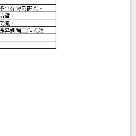
管理及服務效率。
軟體設備，提供教授、學生參考及研究。
教學環境，提昇教學品質。
、刊物，以促進學術交流。
項安全防護相關措施，提昇訓輔工作成效
078520號函辦理