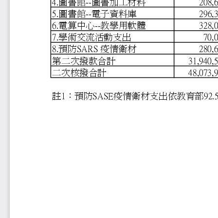
4.圖書館--圖書加工材料
20
5.圖書館--電子資料庫
29
6.電算中心--教學用軟體
32
7.學術交流活動支出
70
8.預防SARS 疫情衛材
28
第二次撥款合計
31,9
二次核撥合計
48,0
註1：預防SASE疫情衛材支出