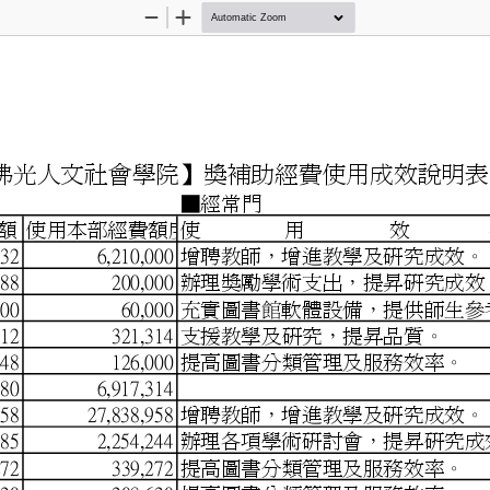
Zoom
Zoom
Out
In
年度【佛光人文社會學院】獎
■經常門
 金 額 使用本部經費額度
使
用
效
50,832
6,210,000 增聘教師，
4,388
200,000 辦理獎勵學術
8,400
60,000 充實圖書館軟
1,512
321,314 支援教學及研
關支出
8,248
126,000 提高圖書分類
33,380
6,917,314
38,958
27,838,958 增聘教師，
8,685
2,254,244 辦理各項學
與加工
9,272
339,272 提高圖書分類