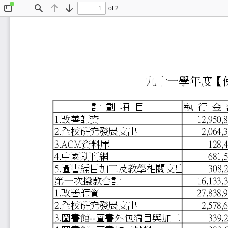
of 2
Toggle
Find
Previous
Next
Sidebar
九十一學
計 劃 項 目
執 行
1.改善師資
12,9
2.全校研究發展支出
2,06
3.ACM資料庫
12
4.中國期刊網
68
5.圖書編目加工及教學相
30
第一次撥款合計
16,1
1.改善師資
27,8
2.全校研究發展支出
2,57
3.圖書館--圖書外包編目
33