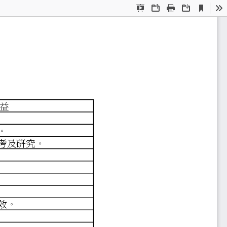
Current
Presentation
Open
Print
Download
To
View
Mode
補助經費使用成效說明表
益
增進教學及研究成效。
支出，提昇研究成效。
體設備，提供師生參考及研究。
究，提昇品質。
管理及服務效率。
增進教學及研究成效。
術研討會，提昇研究成效。
管理及服務效率。