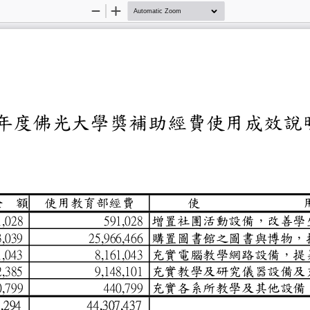
Zoom
Zoom
Out
In
五年度佛光大學獎補
金
額
使用教育部經費
使
增置社團活動設
91,028
591,028
購置圖書館之圖
003,039
25,966,466
充實電腦教學網
161,043
8,161,043
充實教學及研究
152,385
9,148,101
充實各系所教學
40,799
440,799
348,294
44,307,437