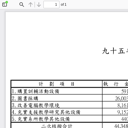
of 1
Toggle
Find
Previous
Next
Sidebar
九十
計
劃
項
目
執
行
1.購置訓輔活動設備
5
2.圖書採購
26,
3.改善電腦教學環境
8,
4.充實支援教學研究其他設備
9,
5.充實系所教學其他設備
4
44,
二次核撥合計