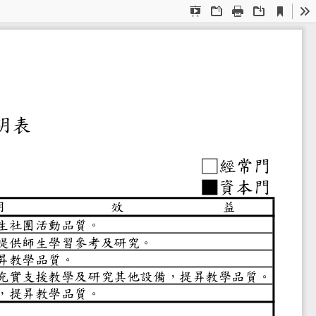
Current
Presentation
Open
Print
Download
To
View
Mode
助經費使用成效說明表
□經常
■資本
用
效
益
備，改善學生社團活動品質。
書與博物，提供師生學習參考及研究
路設備，提昇教學品質。
儀器設備及充實支援教學及研究其他
及其他設備，提昇教學品質。