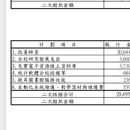
二次撥款金額
計
劃
項
目
執
行
1.改善師資
20,
2.全校研究發展支出
3,
3.充實電子資源線上資料庫
3,
4.統計軟體全校授權等
6
5.提昇圖書館服務效能
2
6.自動化系統維護、教學器材
5
29,
二次核撥合計
二次撥款金額