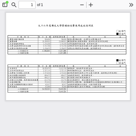
of 1
Toggle
Find
Zoom
Zoom
To
Sidebar
Out
In
九十六年度佛光大學獎補助經費使用成效說明
□經常門
■資本門
計
劃
項
目
執
行
金
額
使用教育部經費
使
用
效
益
1.購置訓輔活動設備
增置社團活動設備，改善學生社團活動品質。
746,894
746,894
2.圖書採購
購置圖書館之圖書與博物，提供師生學習參考及研究。
23,150,923
23,040,021
3.改善電腦教學環境
充實電腦教學網路設備，提昇教學品質。
3,174,400
3,174,400
4.充實支援教學研究其他設備
充實教學及研究儀器設備及充實支援教學及研究其他設備
9,733,708
9,733,708
5.充實系所教學其他設備
充實各系所教學及其他設備，提昇教學品質。
5,176,875
5,176,875
41,982,800
41,871,898
二次核撥合計
二次撥款金額
41,871,898
■經常門
□資本門
計
劃
項
目
執
行
金
額
使用教育部經費
使
用
效
益
1.改善師資
增聘教師，增進教學及研究成效。
26,070,079
23,813,780
2.全校研究發展支出
辦理獎勵學術支出，提昇研究成效。
2,727,135
2,727,135
提供教學與研究使用之中外文電子資料庫，提供師生參考
3.充實電子資源線上資料庫
3,717,010
3,717,010
4.統計軟體全校授權等
支援教學及研究，提昇教學品質。
659,477
659,477
5.提昇圖書館服務效能
提高圖書分類管理及服務效率。
600,217
600,217
6.自動化系統維護、教學器材與維護費
提高設備使用率，增加設備資源使用效益。
413,776
413,776
推展學生社團活動，達到鼓勵學生以主動服務的精神推行
7.加強訓輔活動
371,912
371,912
8.充實多媒體教學與數位化教材
支援教師發展數位化教材，以提升教學質量。
82,917
82,917
提供教師優質之著作升等環境，以強化師資結構。
9.師資審查
81,000
81,000
34,723,523
32,467,224
二次核撥合計
二次撥款金額
32,467,224