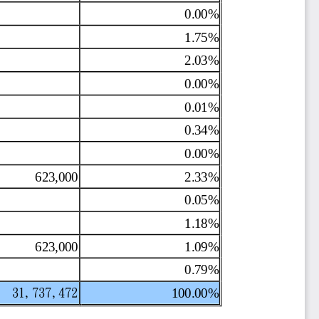
0.00%
1.75%
2.03%
0.00%
0.01%
0.34%
0.00%
623,000
2.33%
0.05%
1.18%
623,000
1.09%
0.79%
31,737,472
100.00%