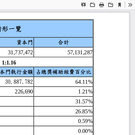
Current
Presentation
Open
Print
Download
To
View
Mode
發展計畫經費分配情形一覽
資本門
合計
31,737,472
57,131,287
1:1.16
資本門執行金額 占總獎補助經費百
30,887,782
64.11%
作
226,690
1.21%
31.57%
26.85%
0.59%
0.00%