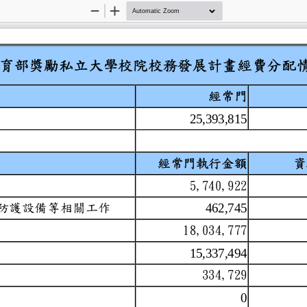
Zoom
Zoom
Out
In
度教育部獎勵私立大學校院校務
經常門
25,393,815
分配比例
目
經常門執行金額
體
5,740,922
備、教育訓練及防護設備等相關工
462,745
18,034,777
15,337,494
334,729
0