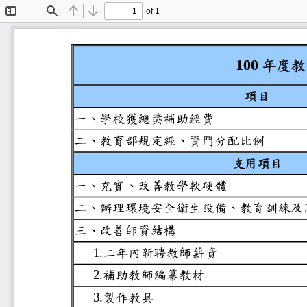
of 1
Toggle
Find
Previous
Next
Sidebar
年
100
項目
一、學校獲總獎補助經費
二、教育部規定經、資門
支用項
一、充實、改善教學軟硬
二、辦理環境安全衛生設
三、改善師資結構
二年內新聘教師薪資
1.
補助教師編纂教材
2.
製作教具
3.